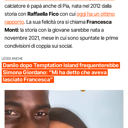
calciatore è papà anche di Pia, nata nel 2012 dalla
storia con
Raffaella Fico
con cui
oggi ha un ottimo
rapporto
. La sua felicità ora si chiama
Francesca
Monti
: la storia con la giovane sarebbe nata a
novembre 2021, mese in cui sono spuntate le prime
condivisioni di coppia sui social.
LEGGI ANCHE
Danilo dopo Temptation Island frequenterebbe
Simona Giordano: "Mi ha detto che aveva
lasciato Francesca"