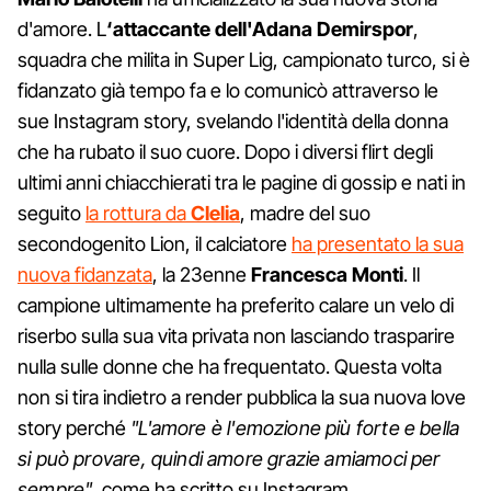
d'amore. L
‘attaccante dell'Adana Demirspor
,
squadra che milita in Super Lig, campionato turco, si è
fidanzato già tempo fa e lo comunicò attraverso le
sue Instagram story, svelando l'identità della donna
che ha rubato il suo cuore. Dopo i diversi flirt degli
ultimi anni chiacchierati tra le pagine di gossip e nati in
seguito
la rottura da
Clelia
, madre del suo
secondogenito Lion, il calciatore
ha presentato la sua
nuova fidanzata
, la 23enne
Francesca Monti
. Il
campione ultimamente ha preferito calare un velo di
riserbo sulla sua vita privata non lasciando trasparire
nulla sulle donne che ha frequentato. Questa volta
non si tira indietro a render pubblica la sua nuova love
story perché
"L'amore è l'emozione più forte e bella
si può provare, quindi amore grazie amiamoci per
sempre"
, come ha scritto su Instagram.