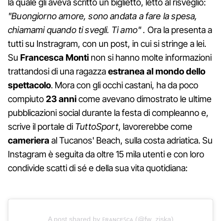
la quale gli aveva scritto un biglietto, letto al risveglio:
"Buongiorno amore, sono andata a fare la spesa,
chiamami quando ti svegli. Ti amo" .
Ora la presenta a
tutti su Instragram, con un post, in cui si stringe a lei.
Su
Francesca
Monti
non si hanno molte informazioni
trattandosi di una ragazza
estranea al mondo dello
spettacolo
. Mora con gli occhi castani, ha da poco
compiuto
23 anni
come avevano dimostrato le ultime
pubblicazioni social durante la festa di compleanno e,
scrive il portale di
TuttoSport
, lavorerebbe come
cameriera
al Tucanos' Beach, sulla costa adriatica. Su
Instagram è seguita da oltre 15 mila utenti e con loro
condivide scatti di sé e della sua vita quotidiana:
A post shared by ꜰʀᴀɴᴄᴇꜱᴄᴀ (@fw_ziska)