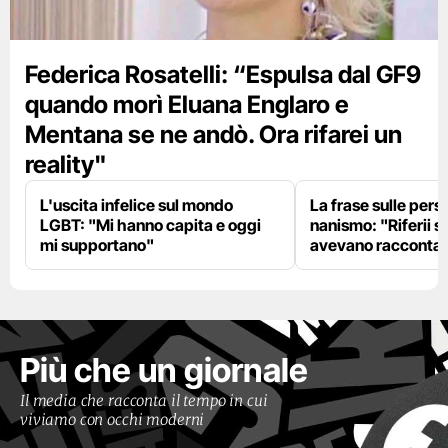
Federica Rosatelli: “Espulsa dal GF9
quando morì Eluana Englaro e
Mentana se ne andò. Ora rifarei un
reality"
L'uscita infelice sul mondo
La frase sulle pers
LGBT: "Mi hanno capita e oggi
nanismo: "Riferii s
mi supportano"
avevano racconta
Più che un giornale
Il media che racconta il tempo in cui
viviamo con occhi moderni