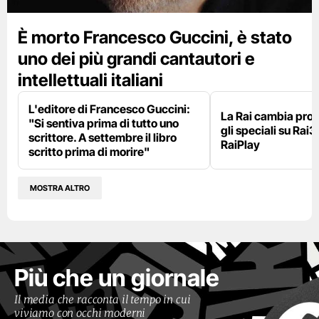
È morto Francesco Guccini, è stato
uno dei più grandi cantautori e
intellettuali italiani
L'editore di Francesco Guccini:
La Rai cambia pr
"Si sentiva prima di tutto uno
gli speciali su Rai3
scrittore. A settembre il libro
RaiPlay
scritto prima di morire"
MOSTRA ALTRO
Più che un giornale
Il media che racconta il tempo in cui
viviamo con occhi moderni