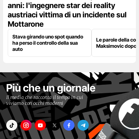
anni: l'ingegnere star dei reality
austriaci vittima di un incidente sul
Mottarone
Stava girando uno spot quando
Le parole della c
ha perso il controllo della sua
Maksimovic dopo l
auto
Più che un giornale
Il media che racconta il tempo in cui
viviamo con occhi moderni