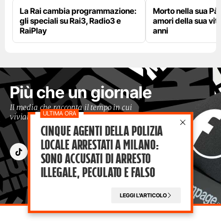
La Rai cambia programmazione:
Morto nella sua Pà
gli speciali su Rai3, Radio3 e
amori della sua vit
RaiPlay
anni
Più che un giornale
Il media che racconta il tempo in cui
viviamo con occhi moderni
Cinque agenti della polizia
locale arrestati a Milano:
sono accusati di arresto
illegale, peculato e falso
LEGGI L'ARTICOLO