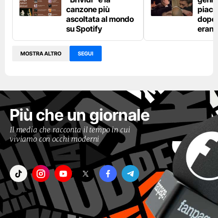
canzone più
piaci
ascoltata al mondo
dopo l
su Spotify
erano
MOSTRA ALTRO
SEGUI
Più che un giornale
Il media che racconta il tempo in cui
viviamo con occhi moderni