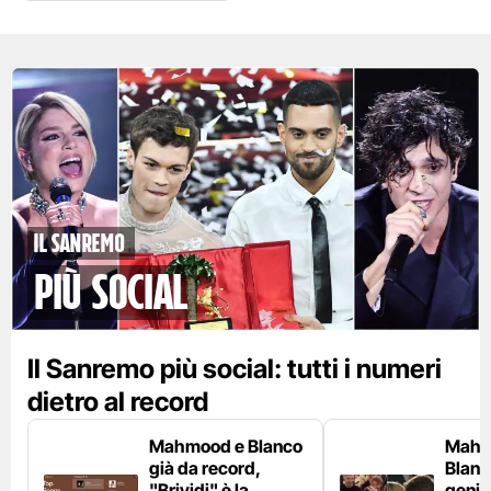
Il Sanremo
più social
Il Sanremo più social: tutti i numeri
dietro al record
Mahmood e Blanco
Mahm
già da record,
Blanco
"Brividi" è la
genito