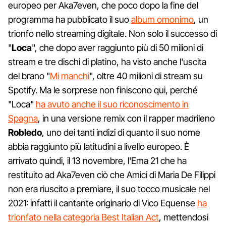
europeo per Aka7even, che poco dopo la fine del
programma ha pubblicato il suo
album omonimo
, un
trionfo nello streaming digitale. Non solo il successo di
"
Loca
", che dopo aver raggiunto più di 50 milioni di
stream e tre dischi di platino, ha visto anche l'uscita
del brano "
Mi manchi
", oltre 40 milioni di stream su
Spotify. Ma le sorprese non finiscono qui, perché
"Loca"
ha avuto anche il suo riconoscimento in
Spagna
, in una versione remix con il rapper madrileno
Robledo
, uno dei tanti indizi di quanto il suo nome
abbia raggiunto più latitudini a livello europeo. È
arrivato quindi, il 13 novembre, l'Ema 21 che ha
restituito ad Aka7even ciò che Amici di Maria De Filippi
non era riuscito a premiare, il suo tocco musicale nel
2021: infatti il cantante originario di Vico Equense
ha
trionfato nella categoria Best Italian Act
, mettendosi