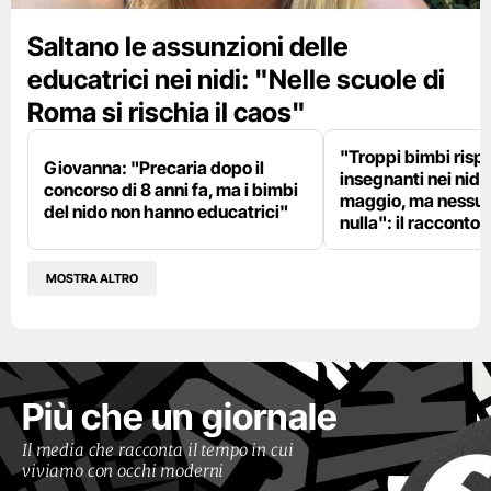
Saltano le assunzioni delle
educatrici nei nidi: "Nelle scuole di
Roma si rischia il caos"
"Troppi bimbi rispe
Giovanna: "Precaria dopo il
insegnanti nei nidi?
concorso di 8 anni fa, ma i bimbi
maggio, ma nessun
del nido non hanno educatrici"
nulla": il racconto d
MOSTRA ALTRO
Più che un giornale
Il media che racconta il tempo in cui
viviamo con occhi moderni