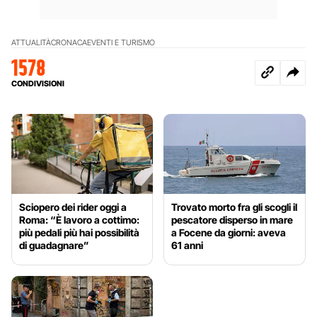
ATTUALITÀ
CRONACA
EVENTI E TURISMO
1578
CONDIVISIONI
Sciopero dei rider oggi a
Trovato morto fra gli scogli il
Roma: “È lavoro a cottimo:
pescatore disperso in mare
più pedali più hai possibilità
a Focene da giorni: aveva
di guadagnare”
61 anni