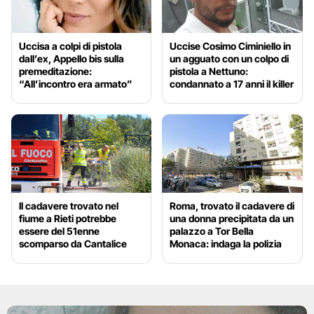
Uccisa a colpi di pistola
Uccise Cosimo Ciminiello in
dall’ex, Appello bis sulla
un agguato con un colpo di
premeditazione:
pistola a Nettuno:
“All’incontro era armato”
condannato a 17 anni il killer
Il cadavere trovato nel
Roma, trovato il cadavere di
fiume a Rieti potrebbe
una donna precipitata da un
essere del 51enne
palazzo a Tor Bella
scomparso da Cantalice
Monaca: indaga la polizia