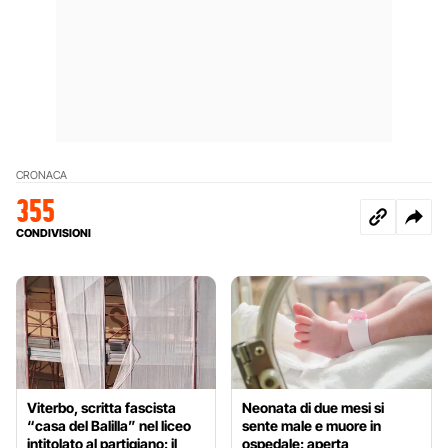
CRONACA
355
CONDIVISIONI
Viterbo, scritta fascista
Neonata di due mesi si
“casa del Balilla” nel liceo
sente male e muore in
intitolato al partigiano: il
ospedale: aperta