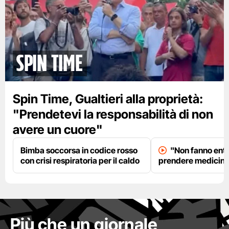
spin time
Spin Time, Gualtieri alla proprietà:
"Prendetevi la responsabilità di non
avere un cuore"
Bimba soccorsa in codice rosso
"Non fanno entr
con crisi respiratoria per il caldo
prendere medicinal
Più che un giornale