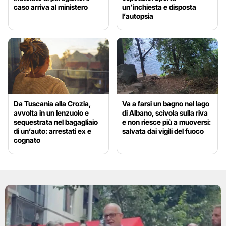
caso arriva al ministero
un’inchiesta e disposta
l’autopsia
Da Tuscania alla Crozia,
Va a farsi un bagno nel lago
avvolta in un lenzuolo e
di Albano, scivola sulla riva
sequestrata nel bagagliaio
e non riesce più a muoversi:
di un’auto: arrestati ex e
salvata dai vigili del fuoco
cognato