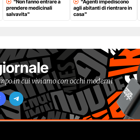
"Non fanno entrare a
"Agenti impediscono
prendere medicinali
agli abitanti di rientrare in
salvavita"
casa"
giornale
tempo in cui viviamo con occhi moderni