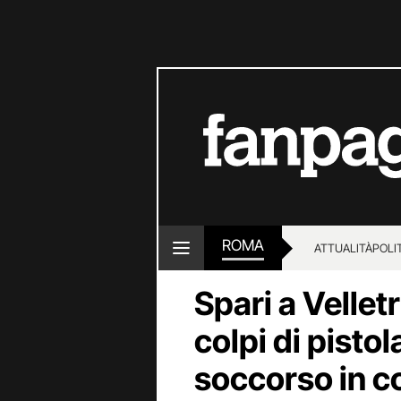
ROMA
ATTUALITÀ
POLI
Spari a Velletr
colpi di pisto
soccorso in c