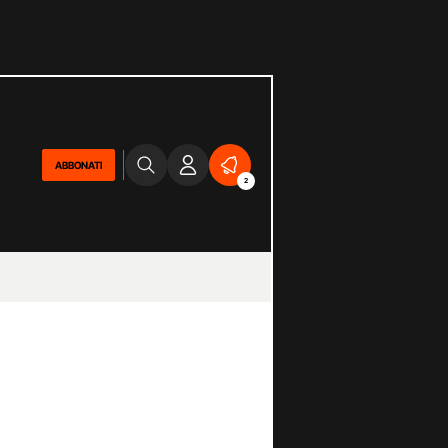
ABBONATI
2