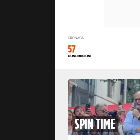
CRONACA
57
CONDIVISIONI
spin time