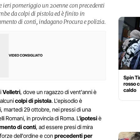
ove ieri pomeriggio un 20enne con precedenti
mbe da colpi di pistola ed è finito in
amento di conti, indagano Procura e polizia.
VIDEO CONSIGLIATO
Spin T
rosso c
caldo
i
Velletri
, dove un ragazzo di vent'anni è
alcuni
colpi di pistola
. L'episodio è
i, martedì 29 ottobre, nei pressi di una
elli Romani, in provincia di Roma. L'
ipotesi
è
mento di conti
, ad essere presi di mira
e forze dell'ordine e con
precedenti per