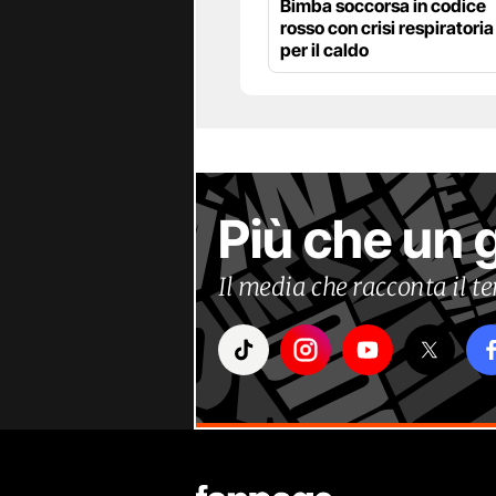
Bimba soccorsa in codice
rosso con crisi respiratoria
per il caldo
Più che un 
Il media che racconta il 