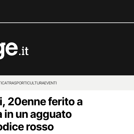
TICA
TRASPORTI
CULTURA
EVENTI
i, 20enne ferito a
la in un agguato
odice rosso