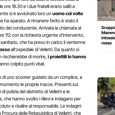
 ore 18.30 e i due fratelli erano saliti a
nte si è avvicinato loro un
uomo col volto
he ha sparato. A rimanere ferito è stato il
Scoppia
to del conducente. Arrivata la chiamata al
Mammag
112 con la richiesta urgente d'intervento,
intossic
 sanitario, che ha preso in carico il ventenne
rosso
rosso
all'ospedale di Velletri. Da quanto si
rischierebbe di morire,
i proiettili lo hanno
nno colpito punti vitali.
 di uno scooter guidato da un complice, e
 momento le proprie tracce. Presenti sul
di polizia del distretto di Velletri e le
a, che hanno svolto i rilievi e indagano per
cduto e risalire al responsabile. Le indagini
 Procura della Rebpubblica di Velletri, che