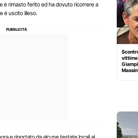
 è rimasto ferito ed ha dovuto ricorrere a
 è uscito illeso.
Scontro
vittime
Giampie
Massim
ra e riportato da alcune testate locali al