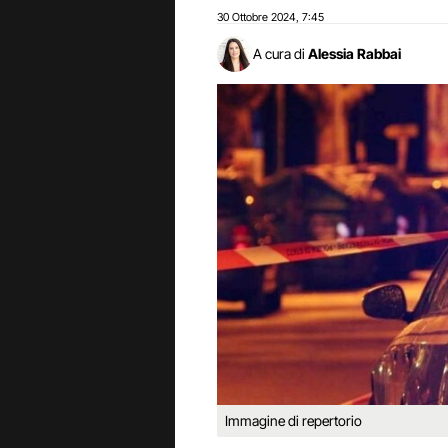
30 Ottobre 2024
7:45
,
A cura di
Alessia Rabbai
Immagine di repertorio