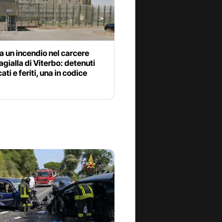
 un incendio nel carcere
ialla di Viterbo: detenuti
ati e feriti, una in codice