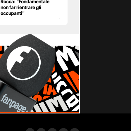
Rocca: "Fondamentale
non far rientrare gli
occupanti"