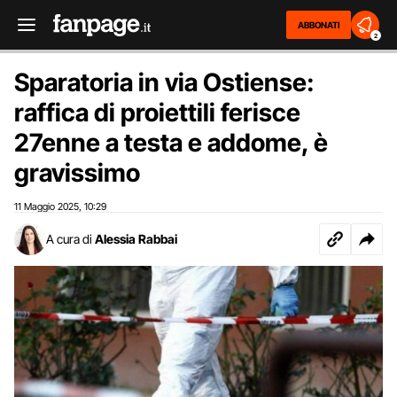
ABBONATI
2
Sparatoria in via Ostiense:
raffica di proiettili ferisce
27enne a testa e addome, è
gravissimo
11 Maggio 2025
10:29
,
A cura di
Alessia Rabbai