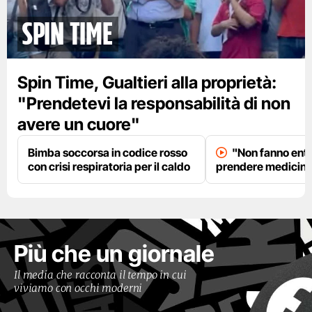
spin time
Spin Time, Gualtieri alla proprietà:
"Prendetevi la responsabilità di non
avere un cuore"
Bimba soccorsa in codice rosso
"Non fanno entr
con crisi respiratoria per il caldo
prendere medicinal
Più che un giornale
Il media che racconta il tempo in cui
viviamo con occhi moderni