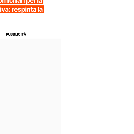
miciliari per la
a: respinta la