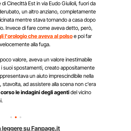
 di Cinecittà Est in via Eudo Giulioli, fuori da
erubato, un altro anziano, completamente
vvicinata mentre stava tornando a casa dopo
arlo. Invece di fare come aveva detto, però,
gli l'orologio che aveva al polso
e poi far
 velocemente alla fuga.
i poco valore, aveva un valore inestimabile
r i suoi spostamenti, creato appositamente
ppresentava un aiuto imprescindibile nella
, stavolta, ad assistere alla scena non c'era
corso le indagini degli agenti
del vicino
i.
 leggere su Fanpage.it