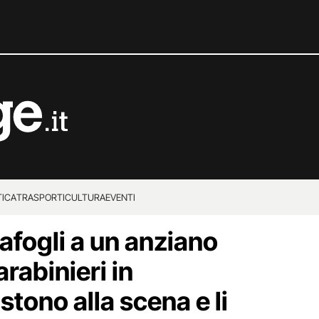
TICA
TRASPORTI
CULTURA
EVENTI
afogli a un anziano
rabinieri in
tono alla scena e li