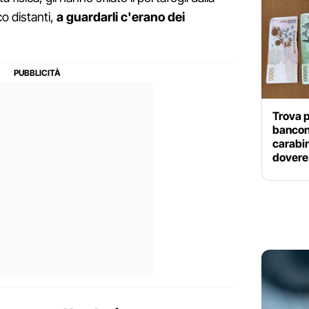
 distanti,
a guardarli c'erano dei
Trova p
bancono
carabin
dovere