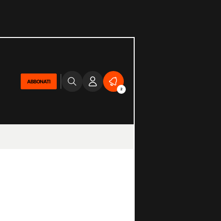
ABBONATI
2