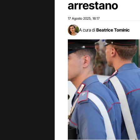
arrestano
17 Agosto 2025
16:17
,
A cura di
Beatrice Tominic