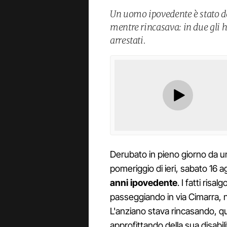
Un uomo ipovedente è stato de
mentre rincasava: in due gli ha
arrestati.
Derubato in pieno giorno da un
pomeriggio di ieri, sabato 16 a
anni ipovedente
. I fatti ris
passeggiando in via Cimarra, n
L'anziano stava rincasando, qua
approfittando della sua disabilità