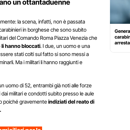
bano un ottantaduenne
mente: la scena, infatti, non è passata
 carabinieri in borghese che sono subito
Genera 
carabin
militari del Comando Roma Piazza Venezia che
arrest
 li hanno bloccati
. I due, un uomo e una
sere stati colti sul fatto si sono messi a
arli. Ma i militari li hanno raggiunti e
un uomo di 52, entrambi già noti alle forze
i dai militari e condotti subito presso le aule
odio poiché gravemente
indiziati del reato di
.