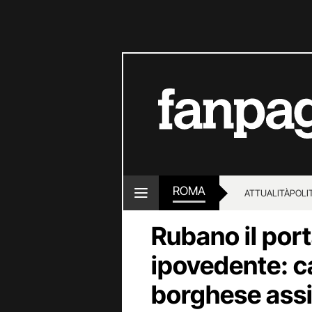
ROMA
ATTUALITÀ
POLI
Rubano il port
ipovedente: ca
borghese assis