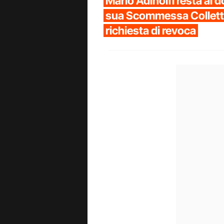
Mario Adinolfi resta ai do
sua Scommessa Collettiv
richiesta di revoca