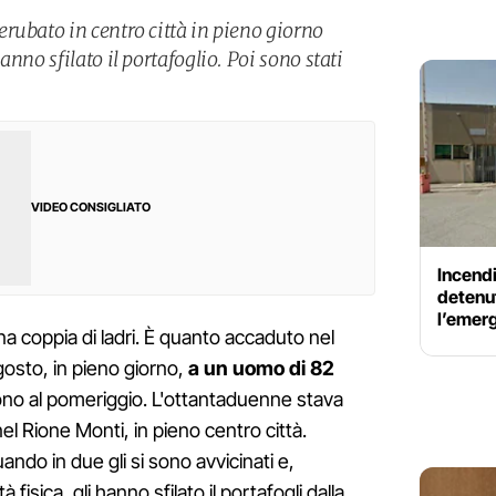
rubato in centro città in pieno giorno
nno sfilato il portafoglio. Poi sono stati
VIDEO CONSIGLIATO
Incendi
detenut
l’emerg
a coppia di ladri. È quanto accaduto nel
gosto, in pieno giorno,
a un uomo di 82
algono al pomeriggio. L'ottantaduenne stava
el Rione Monti, in pieno centro città.
ndo in due gli si sono avvicinati e,
 fisica, gli hanno sfilato il portafogli dalla