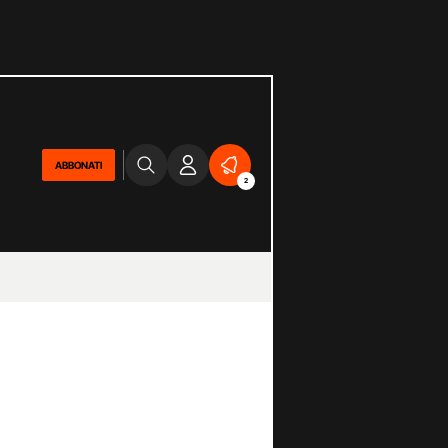
ABBONATI
2