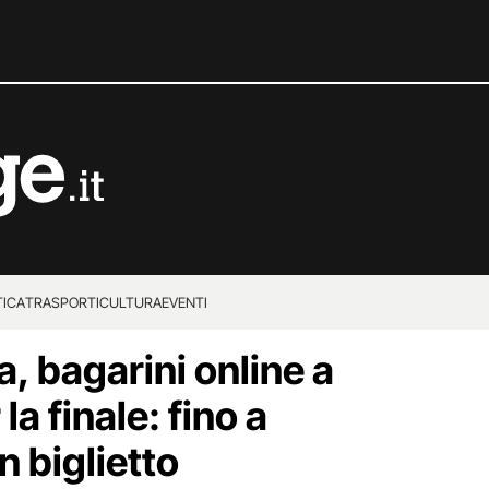
TICA
TRASPORTI
CULTURA
EVENTI
a, bagarini online a
 la finale: fino a
 biglietto