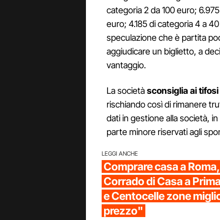
categoria 2 da 100 euro; 6.975 
euro; 4.185 di categoria 4 a 40
speculazione che è partita po
aggiudicare un biglietto, a dec
vantaggio.
La società
sconsiglia ai tifosi
rischiando così di rimanere truff
dati in gestione alla società, i
parte minore riservati agli spons
LEGGI ANCHE
Comprare casa a Roma,
Corrado di Casa a Prima
e Centocelle zone miglio
prezzo"