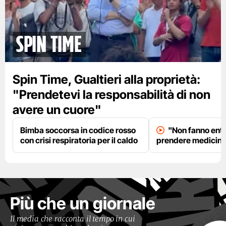
spin time
Spin Time, Gualtieri alla proprietà:
"Prendetevi la responsabilità di non
avere un cuore"
Bimba soccorsa in codice rosso
"Non fanno entr
con crisi respiratoria per il caldo
prendere medicinal
Più che un giornale
Il media che racconta il tempo in cui