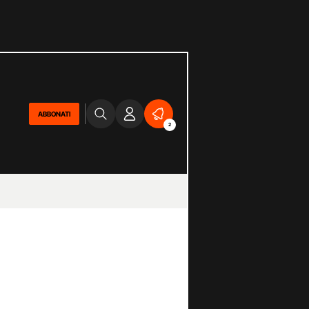
ABBONATI
2