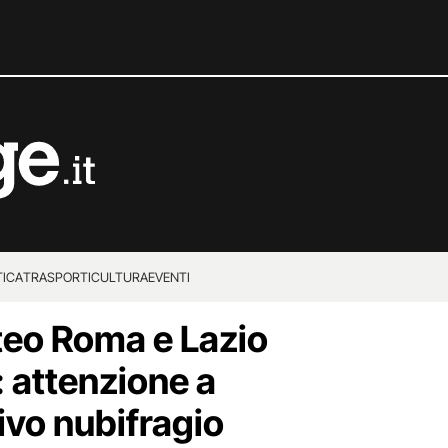
TICA
TRASPORTI
CULTURA
EVENTI
teo Roma e Lazio
: attenzione a
ivo nubifragio