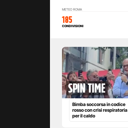
METEO ROMA
185
CONDIVISIONI
spin time
Bimba soccorsa in codice
rosso con crisi respiratoria
per il caldo