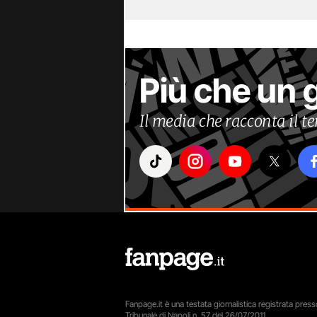
Più che un 
Il media che racconta il 
Fanpage.it è una testata giornalistica registrata presso
Tribunale di Napoli n. 57 del 26/07/2011.