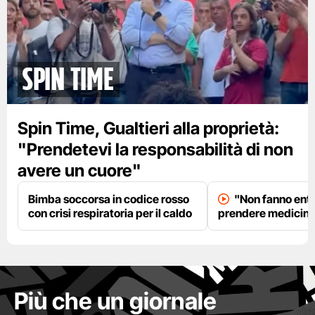
spin time
Spin Time, Gualtieri alla proprietà:
"Prendetevi la responsabilità di non
avere un cuore"
Bimba soccorsa in codice rosso
"Non fanno entr
con crisi respiratoria per il caldo
prendere medicinal
Più che un giornale