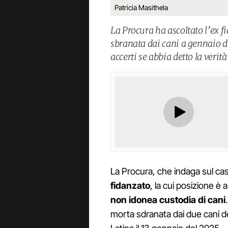
Patricia Masithela
La Procura ha ascoltato l’ex f
sbranata dai cani a gennaio de
accerti se abbia detto la verità
La Procura, che indaga sul ca
fidanzato
, la cui posizione è al
non idonea custodia di cani
morta sdranata dai due cani dell