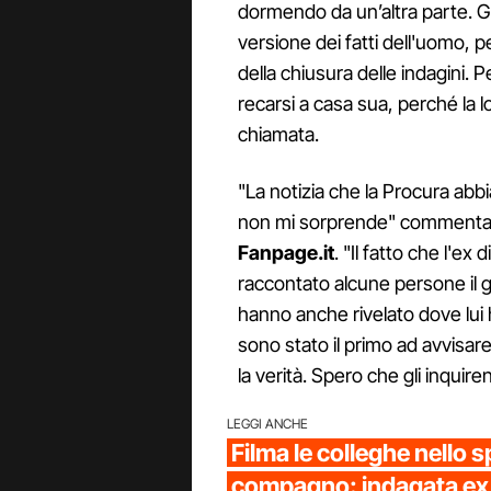
dormendo da un’altra parte. Gl
versione dei fatti dell'uomo, pe
della chiusura delle indagini. 
recarsi a casa sua, perché la lo
chiamata.
"La notizia che la Procura abbia
non mi sorprende" commenta 
Fanpage.it
. "Il fatto che l'e
raccontato alcune persone il g
hanno anche rivelato dove lui
sono stato il primo ad avvisare 
la verità. Spero che gli inquire
LEGGI ANCHE
Filma le colleghe nello sp
compagno: indagata ex 