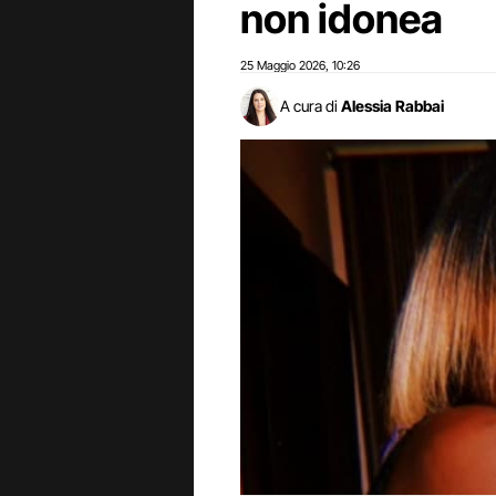
non idonea
25 Maggio 2026
10:26
,
A cura di
Alessia Rabbai