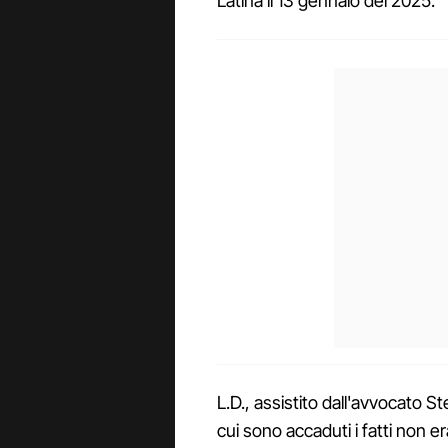
Latina il 13 gennaio del 2025.
L.D., assistito dall'avvocato S
cui sono accaduti i fatti non e