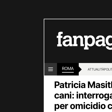
ROMA
ATTUALITÀ
POLI
Patricia Masit
cani: interrog
per omicidio 