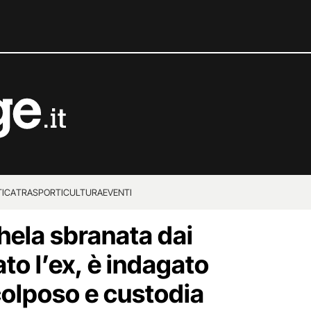
TICA
TRASPORTI
CULTURA
EVENTI
hela sbranata dai
ato l’ex, è indagato
colposo e custodia