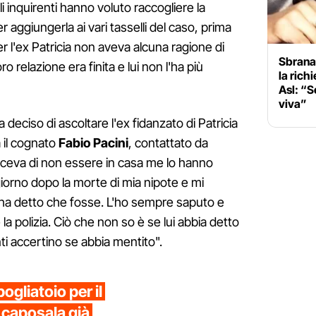
i inquirenti hanno voluto raccogliere la
r aggiungerla ai vari tasselli del caso, prima
Per l'ex Patricia non aveva alcuna ragione di
Sbranat
ro relazione era finita e lui non l'ha più
la rich
Asl: “S
viva”
 deciso di ascoltare l'ex fidanzato di Patricia
il cognato
Fabio Pacini
, contattato da
x diceva di non essere in casa me lo hanno
iorno dopo la morte di mia nipote e mi
 ha detto che fosse. L'ho sempre saputo e
la polizia. Ciò che non so è se lui abbia detto
nti accertino se abbia mentito".
ogliatoio per il
caposala già