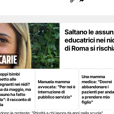
Saltano le assun
educatrici nei ni
di Roma si rischi
carie
roppi bimbi
Una mamma
petto alle
Manuela mamma
medica: "Dovrei
egnanti nei nidi?
avvocata: "Per noi è
abbandonare i
sa da maggio, ma
interruzione di
pazienti per and
suno ha fatto
pubblico servizio"
a prendere mio
la": il racconto di
figlio"
ia
 dopo le proteste: "Priorità a chi lavora da anni nella scuola"