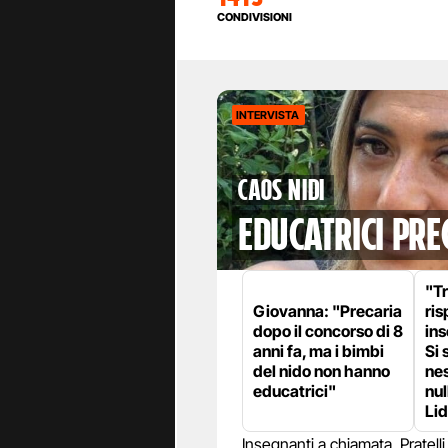
CONDIVISIONI
INTERVISTA
Caos nidi
educatrici pre
"T
Giovanna: "Precaria
ris
dopo il concorso di 8
ins
anni fa, ma i bimbi
Si 
del nido non hanno
nes
educatrici"
nul
Lid
Insegnanti a chiamata, Pratelli