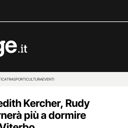
TICA
TRASPORTI
CULTURA
EVENTI
dith Kercher, Rudy
nerà più a dormire
 Viterbo