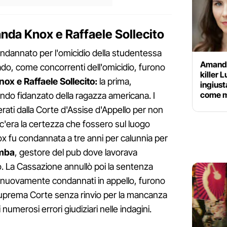
nda Knox e Raffaele Sollecito
ndannato per l'omicidio della studentessa
Amanda
ado, come concorrenti dell'omicidio, furono
killer 
x e Raffaele Sollecito:
la prima,
ingius
come 
econdo fidanzato della ragazza americana. I
erati dalla Corte d'Assise d'Appello per non
c'era la certezza che fossero sul luogo
x fu condannata a tre anni per calunnia per
mba
, gestore del pub dove lavorava
o. La Cassazione annullò poi la sentenza
i nuovamente condannati in appello, furono
 Suprema Corte senza rinvio per la mancanza
numerosi errori giudiziari nelle indagini.