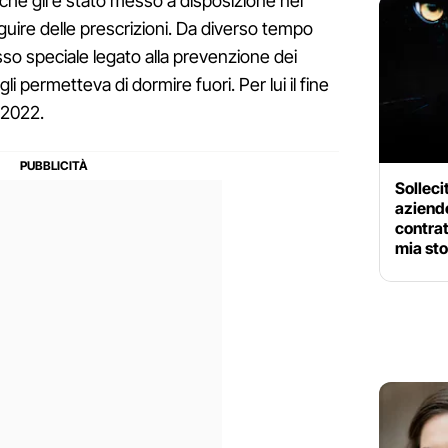
che gli è stato messo a disposizione nel
re delle prescrizioni. Da diverso tempo
o speciale legato alla prevenzione dei
li permetteva di dormire fuori. Per lui il fine
 2022.
Solleci
aziende
contra
mia sto