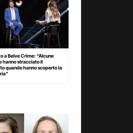
to a Belve Crime: “Alcune
 hanno stracciato il
tto quando hanno scoperto la
ria”