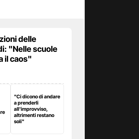
zioni delle
di: "Nelle scuole
a il caos"
"Ci dicono di andare
a prenderli
all'improvviso,
are
altrimenti restano
soli"