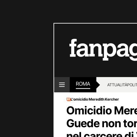
ROMA
ATTUALITÀ
POLI
L'omicidio Meredith Kercher
Omicidio Mere
Guede non tor
nel carcere di