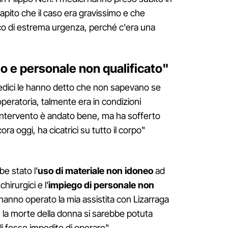
capito che il caso era gravissimo e che
ico di estrema urgenza, perché c'era una
o e personale non qualificato"
 medici le hanno detto che non sapevano se
operatoria, talmente era in condizioni
intervento è andato bene, ma ha sofferto
ra oggi, ha cicatrici su tutto il corpo"
e stato l'
uso di materiale non idoneo
ad
hirurgici e l'
impiego di personale non
e hanno operato la mia assistita con Lizarraga
e la morte della donna si sarebbe potuta
i fosse impedito di operare".