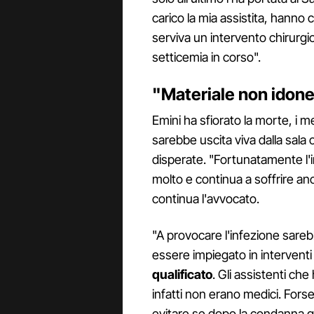
carico la mia assistita, hanno 
serviva un intervento chirurg
setticemia in corso".
"Materiale non idone
Emini ha sfiorato la morte, i
sarebbe uscita viva dalla sala 
disperate. "Fortunatamente l'
molto e continua a soffrire anco
continua l'avvocato.
"A provocare l'infezione sarebb
essere impiegato in interventi c
qualificato
. Gli assistenti ch
infatti non erano medici. Fors
evitare se dopo la condanna gl