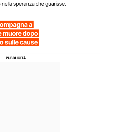
o nella speranza che guarisse.
a compagna a
le muore dopo
o sulle cause