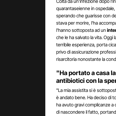
Colta da un'infezione dopo l'i
quarantaseienne in ospedale, m
sperando che guarisse con degl
stava per morire, l'ha accompa
l'hanno sottoposta ad un
inte
che le ha salvato la vita. Oggi
terribile esperienza, porta cicat
privo di assicurazione professi
risarcitoria nonostante la con
"Ha portato a casa la
antibiotici con la sp
"La mia assistita si è sottopo
è andato bene. Ha deciso di to
ha avuto gravi complicanze a c
di nascondere il fatto, portan