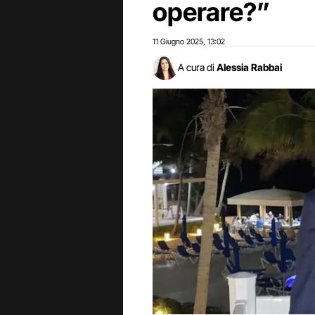
operare?”
11 Giugno 2025
13:02
,
A cura di
Alessia Rabbai