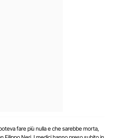
oteva fare più nulla e che sarebbe morta,
San Filippo Neri. I medici hanno preso subito in