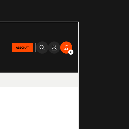
ABBONATI
2