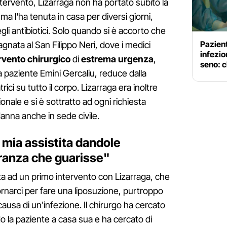
ntervento, Lizarraga non ha portato subito la
a l'ha tenuta in casa per diversi giorni,
i antibiotici. Solo quando si è accorto che
Pazien
gnata al San Filippo Neri, dove i medici
infezio
rvento chirurgico
di
estrema urgenza
,
seno: c
 la paziente Emini Gercaliu, reduce dalla
rici su tutto il corpo. Lizarraga era inoltre
onale e si è sottratto ad ogni richiesta
danna anche in sede civile.
 mia assistita dandole
eranza che guarisse"
sta ad un primo intervento con Lizarraga, che
rnarci per fare una liposuzione, purtroppo
ausa di un'infezione. Il chirurgo ha cercato
do la paziente a casa sua e ha cercato di