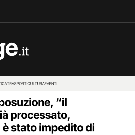
TICA
TRASPORTI
CULTURA
EVENTI
posuzione, “il
già processato,
 è stato impedito di