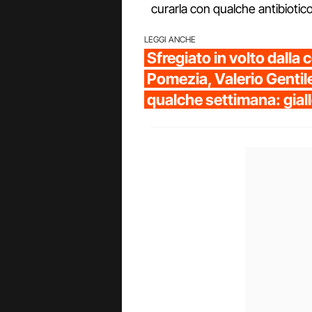
curarla con qualche antibiotic
LEGGI ANCHE
Sfregiato in volto dall
Pomezia, Valerio Genti
qualche settimana: giall