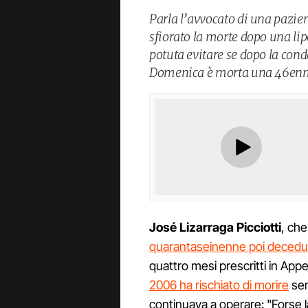
Parla l’avvocato di una pazie
sfiorato la morte dopo una lip
potuta evitare se dopo la cond
Domenica è morta una 46enn
José Lizarraga Picciotti
, che
quarantaseinenne poi decedu
quattro mesi prescritti in Appel
2006 ha rischiato di morire
sem
continuava a operare: "Forse 