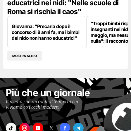
educatrici nei nidi: "Nelle scuole di
Roma si rischia il caos"
"Troppi bimbi rispe
Giovanna: "Precaria dopo il
insegnanti nei nidi?
concorso di 8 anni fa, ma i bimbi
maggio, ma nessun
del nido non hanno educatrici"
nulla": il racconto d
MOSTRA ALTRO
Più che un giornale
Il media che racconta il tempo in cui
viviamo con occhi moderni