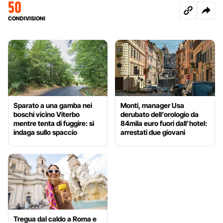
50
CONDIVISIONI
Sparato a una gamba nei
Monti, manager Usa
boschi vicino Viterbo
derubato dell’orologio da
mentre tenta di fuggire: si
84mila euro fuori dall’hotel:
indaga sullo spaccio
arrestati due giovani
Tregua dal caldo a Roma e