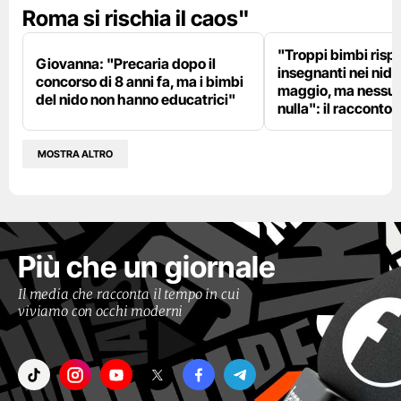
Roma si rischia il caos"
"Troppi bimbi rispe
Giovanna: "Precaria dopo il
insegnanti nei nidi?
concorso di 8 anni fa, ma i bimbi
maggio, ma nessun
del nido non hanno educatrici"
nulla": il racconto d
MOSTRA ALTRO
Più che un giornale
Il media che racconta il tempo in cui
viviamo con occhi moderni