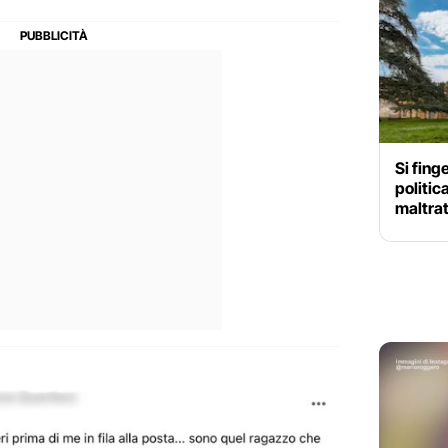
Si fing
politic
maltrat