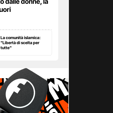
o dalle donne, la
uori
La comunità islamica:
"Libertà di scelta per
tutte"