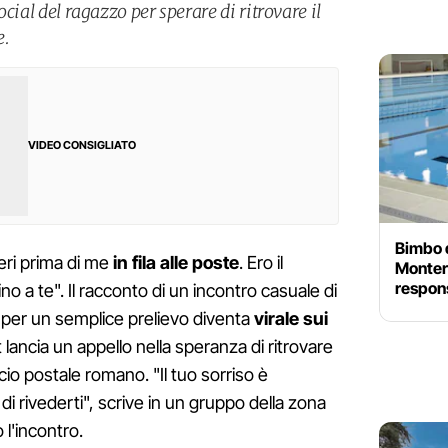
social del ragazzo per sperare di ritrovare il
e.
VIDEO CONSIGLIATO
Bimbo d
eri prima di me
in fila alle poste
. Ero il
Monter
respons
o a te". Il racconto di un incontro casuale di
te per un semplice prelievo diventa
virale sui
 lancia un appello nella speranza di ritrovare
icio postale romano. "Il tuo sorriso è
di rivederti", scrive in un gruppo della zona
 l'incontro.