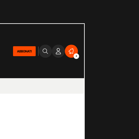
ABBONATI
2