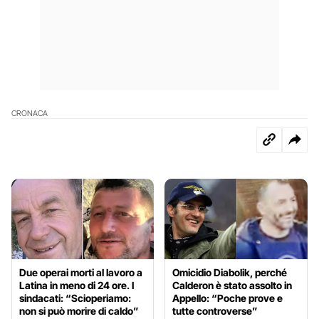
CRONACA
Due operai morti al lavoro a
Omicidio Diabolik, perché
Latina in meno di 24 ore. I
Calderon è stato assolto in
sindacati: “Scioperiamo:
Appello: “Poche prove e
non si può morire di caldo”
tutte controverse”