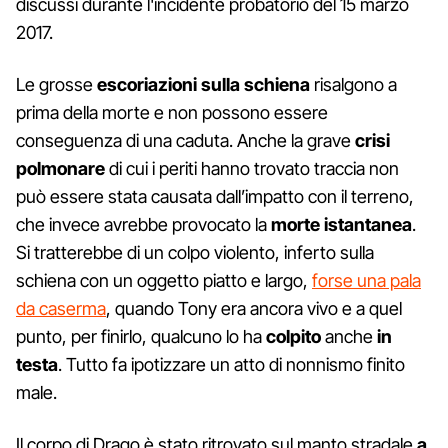
discussi durante l'incidente probatorio del 15 marzo
2017.
Le grosse
escoriazioni
sulla
schiena
risalgono a
prima della morte e non possono essere
conseguenza di una caduta. Anche la grave
crisi
polmonare
di cui i periti hanno trovato traccia non
può essere stata causata dall’impatto con il terreno,
che invece avrebbe provocato la
morte
istantanea
.
Si tratterebbe di un colpo violento, inferto sulla
schiena con un oggetto piatto e largo,
forse una pala
da caserma
, quando Tony era ancora vivo e a quel
punto, per finirlo, qualcuno lo ha
colpito
anche
in
testa
. Tutto fa ipotizzare un atto di nonnismo finito
male.
Il corpo di Drago è stato ritrovato sul manto stradale
a