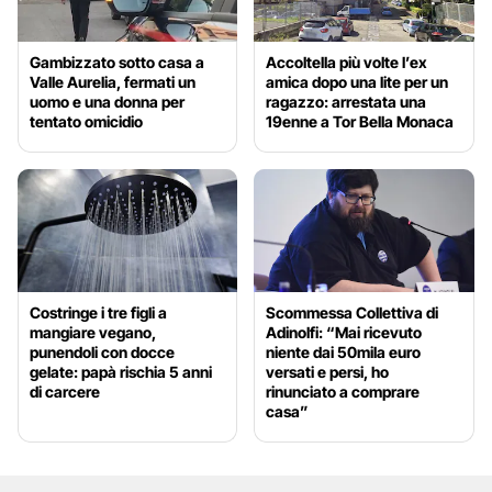
Gambizzato sotto casa a
Accoltella più volte l’ex
Valle Aurelia, fermati un
amica dopo una lite per un
uomo e una donna per
ragazzo: arrestata una
tentato omicidio
19enne a Tor Bella Monaca
Costringe i tre figli a
Scommessa Collettiva di
mangiare vegano,
Adinolfi: “Mai ricevuto
punendoli con docce
niente dai 50mila euro
gelate: papà rischia 5 anni
versati e persi, ho
di carcere
rinunciato a comprare
casa”