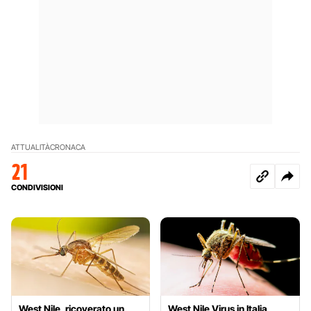
ATTUALITÀ
CRONACA
21
CONDIVISIONI
West Nile, ricoverato un
West Nile Virus in Italia,