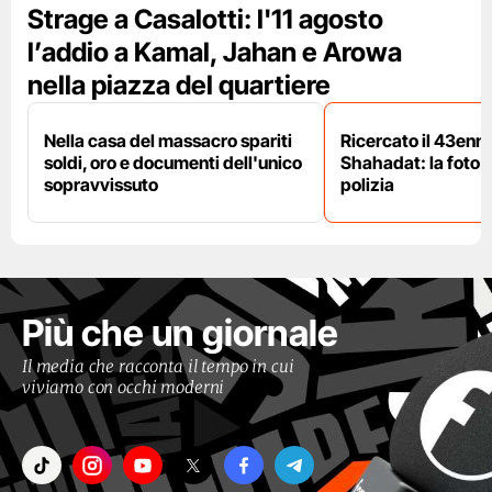
Strage a Casalotti: l'11 agosto
l’addio a Kamal, Jahan e Arowa
nella piazza del quartiere
Nella casa del massacro spariti
Ricercato il 43enn
soldi, oro e documenti dell'unico
Shahadat: la foto 
sopravvissuto
polizia
Più che un giornale
Il media che racconta il tempo in cui
viviamo con occhi moderni