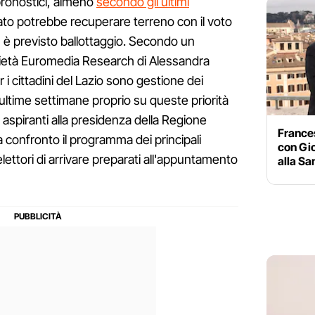
pronostici, almeno
secondo gli ultimi
to potrebbe recuperare terreno con il voto
 è previsto ballottaggio. Secondo un
cietà Euromedia Research di Alessandra
er i cittadini del Lazio sono gestione dei
 ultime settimane proprio su queste priorità
gli aspiranti alla presidenza della Regione
France
 confronto il programma dei principali
con Gio
lettori di arrivare preparati all'appuntamento
alla Sa