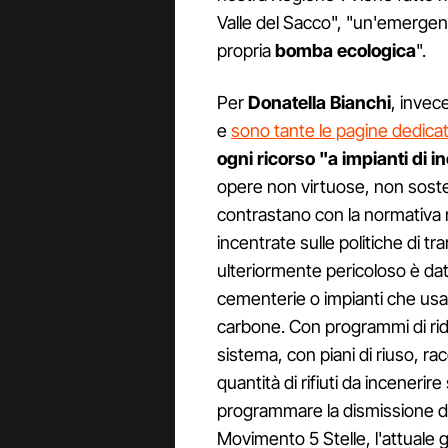
Valle del Sacco", "un'emergen
propria
bomba ecologica
".
Per
Donatella Bianchi
, invec
e
sono tante le pagine dedica
ogni ricorso "a impianti di 
opere non virtuose, non soste
contrastano con la normativa 
incentrate sulle politiche di t
ulteriormente pericoloso è dat
cementerie o impianti che usan
carbone. Con programmi di ridu
sistema, con piani di riuso, ra
quantità di rifiuti da inceneri
programmare la dismissione di 
Movimento 5 Stelle, l'attuale ge