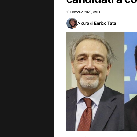
10 Febbraio 2023
8:00
,
A cura di
Enrico Tata