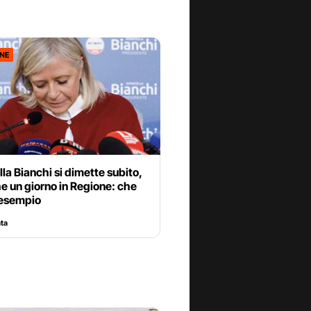
ONE
la Bianchi si dimette subito,
e un giorno in Regione: che
 esempio
ata