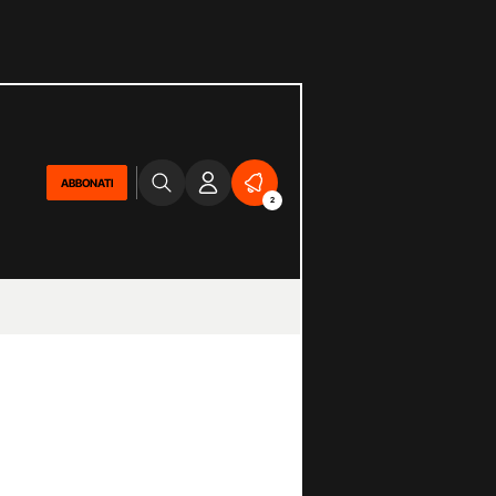
ABBONATI
2