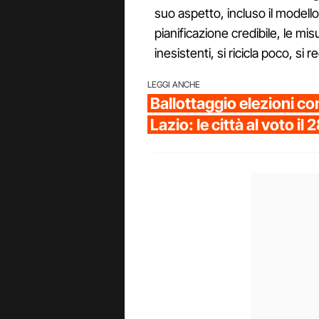
suo aspetto, incluso il modell
pianificazione credibile, le m
inesistenti, si ricicla poco, si
LEGGI ANCHE
Ballottaggio elezioni c
Lazio: le città al voto il