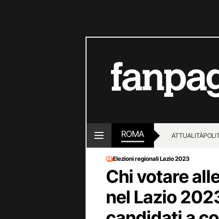
ROMA
ATTUALITÀ
POLI
Elezioni regionali Lazio 2023
Chi votare alle
nel Lazio 202
candidati a c