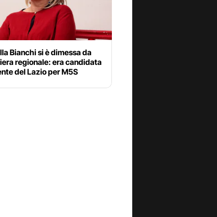
la Bianchi si è dimessa da
iera regionale: era candidata
ente del Lazio per M5S