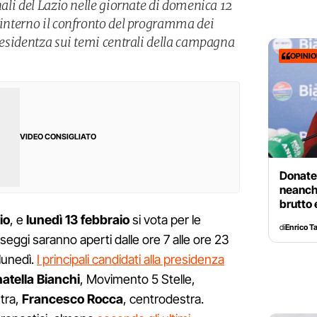
onali del Lazio nelle giornate di domenica 12
l’interno il confronto del programma dei
presidentza sui temi centrali della campagna
OPINI
VIDEO CONSIGLIATO
Donatel
neanch
brutto
io
, e
lunedì 13 febbraio
si vota per le
di
Enrico T
I seggi saranno aperti dalle ore 7 alle ore 23
 lunedì.
I principali candidati alla presidenza
atella Bianchi
, Movimento 5 Stelle,
stra,
Francesco Rocca
, centrodestra.