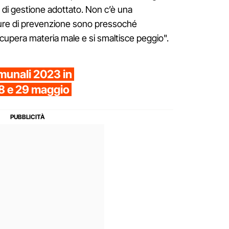
o di gestione adottato. Non c’è una
isure di prevenzione sono pressoché
 recupera materia male e si smaltisce peggio".
omunali 2023 in
 28 e 29 maggio