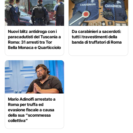
Nuovi blitz antidroga con i
Da carabinieri a sacerdoti:
paracadutisti del Tuscania a
tutti i travestimenti della
Roma: 31 arresti tra Tor
banda di truffatori di Roma
Bella Monaca e Quarticciolo
Mario Adinolfi arrestato a
Roma per truffa ed
evasione fiscale a causa
della sua “scommessa
collettiva”