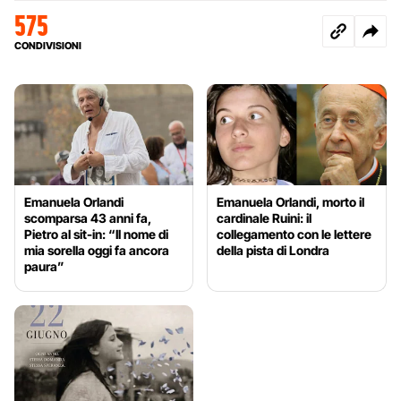
575
CONDIVISIONI
Emanuela Orlandi
Emanuela Orlandi, morto il
scomparsa 43 anni fa,
cardinale Ruini: il
Pietro al sit-in: “Il nome di
collegamento con le lettere
mia sorella oggi fa ancora
della pista di Londra
paura”