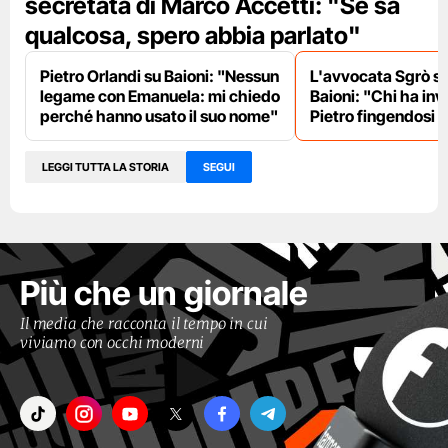
secretata di Marco Accetti: "Se sa
qualcosa, spero abbia parlato"
Pietro Orlandi su Baioni: "Nessun
L'avvocata Sgrò su
legame con Emanuela: mi chiedo
Baioni: "Chi ha invi
perché hanno usato il suo nome"
Pietro fingendosi l
LEGGI TUTTA LA STORIA
SEGUI
Più che un giornale
Il media che racconta il tempo in cui
viviamo con occhi moderni