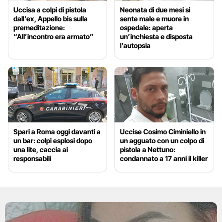
Uccisa a colpi di pistola
Neonata di due mesi si
dall’ex, Appello bis sulla
sente male e muore in
premeditazione:
ospedale: aperta
“All’incontro era armato”
un’inchiesta e disposta
l’autopsia
Spari a Roma oggi davanti a
Uccise Cosimo Ciminiello in
un bar: colpi esplosi dopo
un agguato con un colpo di
una lite, caccia ai
pistola a Nettuno:
responsabili
condannato a 17 anni il killer