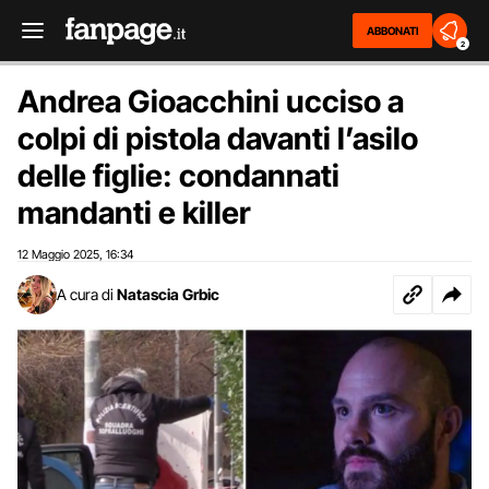
ABBONATI
2
Andrea Gioacchini ucciso a
colpi di pistola davanti l’asilo
delle figlie: condannati
mandanti e killer
12 Maggio 2025
16:34
,
A cura di
Natascia Grbic