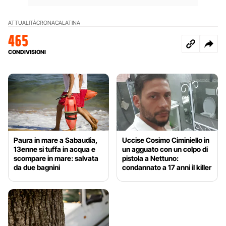
ATTUALITÀ
CRONACA
LATINA
465
CONDIVISIONI
Paura in mare a Sabaudia,
Uccise Cosimo Ciminiello in
13enne si tuffa in acqua e
un agguato con un colpo di
scompare in mare: salvata
pistola a Nettuno:
da due bagnini
condannato a 17 anni il killer