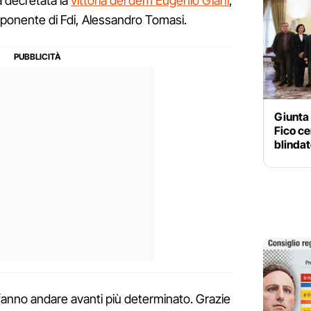
ta decretata la
vittoria del dem Eugenio Giani
,
esponente di Fdi, Alessandro Tomasi.
Giunta 
Fico ce
blinda
i fanno andare avanti più determinato. Grazie