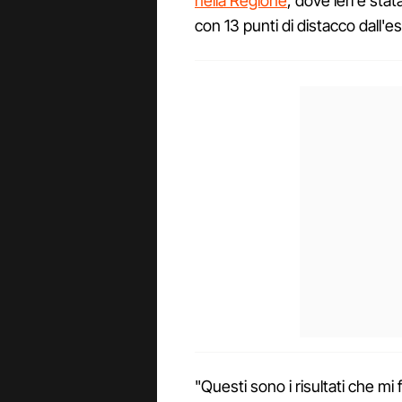
nella Regione
, dove ieri è sta
con 13 punti di distacco dall'
"Questi sono i risultati che m