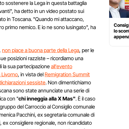
luto sostenere la Lega in questa battaglia
nti", ha detto in un video postato sui
ltato in Toscana. "Quando mi attaccano,
Consigl
oro primo nemico. E io ne sono lusingato", ha
lo scon
appena 
,
non piace a buona parte della Lega
, per le
 sue posizioni razziste – ricordiamo una
i la sua partecipazione
all'evento
a Livorno
, in vista del
Remigration Summit
dichiarazioni sessiste
. Non dimentichiamo
scana sono state annunciate una serie di
ica con "
chi inneggia alla X Mas"
. È il caso
ogruppo del Carroccio al Consiglio comunale
omenica Pacchini, ex segretaria comunale di
, ex consigliere regionale, non ricandidato