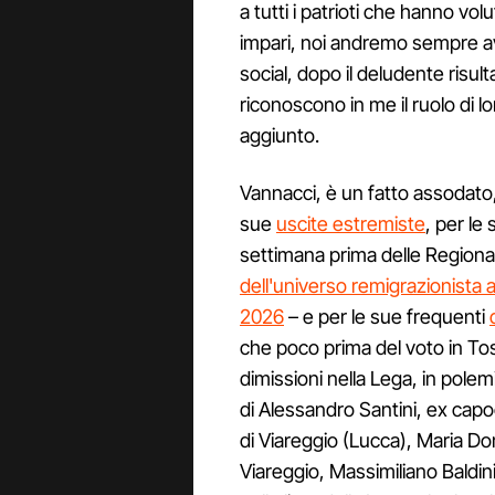
a tutti i patrioti che hanno vo
impari, noi andremo sempre ava
social, dopo il deludente risu
riconoscono in me il ruolo di l
aggiunto.
Vannacci, è un fatto assodato
sue
uscite estremiste
, per le
settimana prima delle Regional
dell'universo remigrazionista 
2026
– e per le sue frequenti
che poco prima del voto in To
dimissioni nella Lega, in polem
di Alessandro Santini, ex cap
di Viareggio (Lucca), Maria D
Viareggio, Massimiliano Baldini