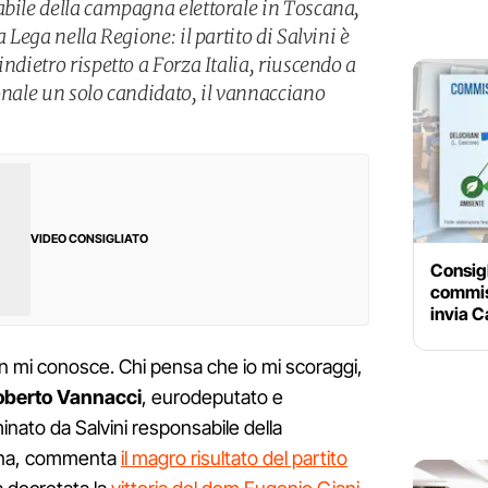
abile della campagna elettorale in Toscana,
a Lega nella Regione: il partito di Salvini è
ndietro rispetto a Forza Italia, riuscendo a
onale un solo candidato, il vannacciano
VIDEO CONSIGLIATO
Consigl
commis
invia Ca
on mi conosce. Chi pensa che io mi scoraggi,
oberto Vannacci
, eurodeputato e
inato da Salvini responsabile della
ana, commenta
il magro risultato del partito