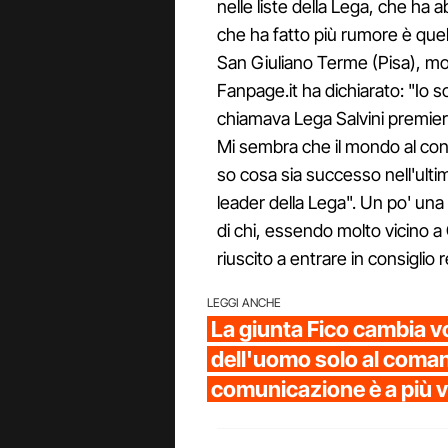
nelle liste della Lega, che ha a
che ha fatto più rumore è quel
San Giuliano Terme (Pisa), molt
Fanpage.it ha dichiarato: "Io s
chiamava Lega Salvini premier.
Mi sembra che il mondo al cont
so cosa sia successo nell'ultim
leader della Lega". Un po' una 
di chi, essendo molto vicino a
riuscito a entrare in consiglio 
LEGGI ANCHE
La giunta Fico cambia v
dell'uomo solo al coman
comunicazione è a più v