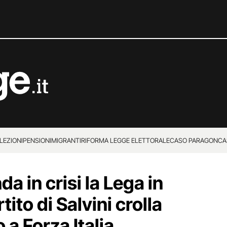
LEZIONI
PENSIONI
MIGRANTI
RIFORMA LEGGE ELETTORALE
CASO PARAGON
CA
 in crisi la Lega in
tito di Salvini crolla
 a Forza Italia