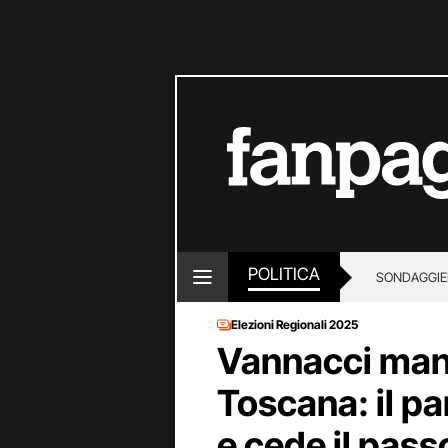
POLITICA
SONDAGGI
E
Elezioni Regionali 2025
Vannacci manda
Toscana: il par
e cede il passo