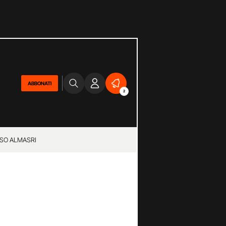
ABBONATI
2
SO ALMASRI