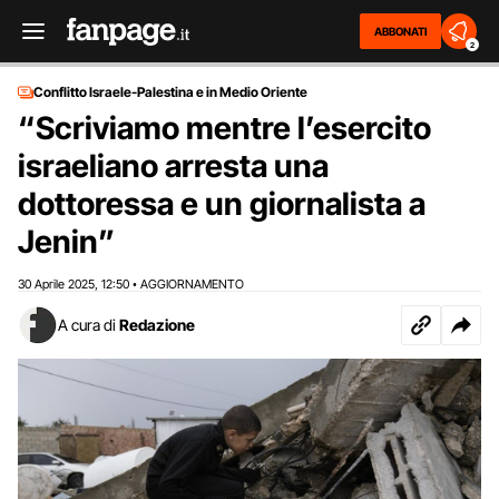
ABBONATI
2
Conflitto Israele-Palestina e in Medio Oriente
“Scriviamo mentre l’esercito
israeliano arresta una
dottoressa e un giornalista a
Jenin”
30 Aprile 2025
12:50
AGGIORNAMENTO
,
•
A cura di
Redazione