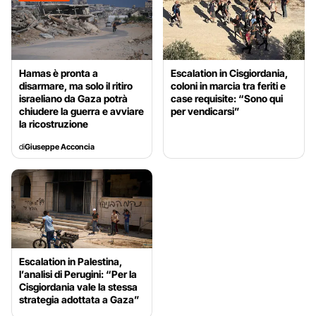
Hamas è pronta a
Escalation in Cisgiordania,
disarmare, ma solo il ritiro
coloni in marcia tra feriti e
israeliano da Gaza potrà
case requisite: “Sono qui
chiudere la guerra e avviare
per vendicarsi”
la ricostruzione
di
Giuseppe Acconcia
Escalation in Palestina,
l’analisi di Perugini: “Per la
Cisgiordania vale la stessa
strategia adottata a Gaza”