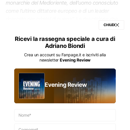
monarchie del Medioriente, dell’uomo conosciuto
come l’ultimo dittatore europeo e di un leader
ricercato per crimini di guerra
”. La descrizione che
CHIUDI
Helen Regan, della CNN, fa del lancio del
rivoluzionario progetto del tycoon newyorchese può
Ricevi la rassegna speciale a cura di
sembrare tranchant e finanche ingenerosa, ma non
Adriano Biondi
si discosta poi molto dalla realtà. L’elenco degli Stati
Crea un account su Fanpage.it e iscriviti alla
che finora hanno accettato di far parte
newsletter
Evening Review
dell’organismo rende meglio l’idea: Albania, Armenia,
Arabia Saudita, Argentina, Armenia, Azerbaigian,
Bahrein, Bielorussia, Egitto, Emirati Arabi Uniti,
Evening Review
Giordania, Indonesia, Israele, Kazakistan, Kosovo,
Marocco, Pakistan, Qatar, Turchia, Ungheria,
Uzbekistan, Vietnam.
Nome*
Ti è piaciuto questo episodio di
EVENING
CONDIVIDI
REVIEW
?
Cognome*