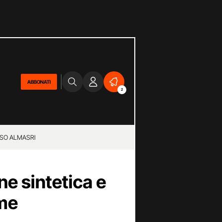
ABBONATI
2
SO ALMASRI
ne sintetica e
ime