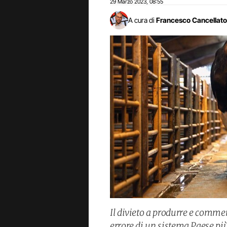
29 Marzo 2023
08:55
,
A cura di
Francesco Cancellato
Il divieto a produrre e commer
errore di un sistema Paese più