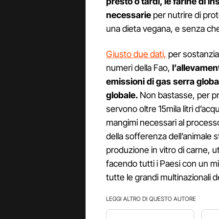
presto o tardi, le farine di i
necessarie
per nutrire di prot
una dieta vegana, e senza che
Giusto due dati,
per sostanzia
numeri della Fao,
l’allevament
emissioni di gas serra global
globale.
Non bastasse, per pr
servono oltre 15mila litri d’ac
mangimi necessari al processo d
della sofferenza dell’animale st
produzione in vitro di carne, u
facendo tutti i Paesi con un m
tutte le grandi multinazionali 
LEGGI ALTRO DI QUESTO AUTORE