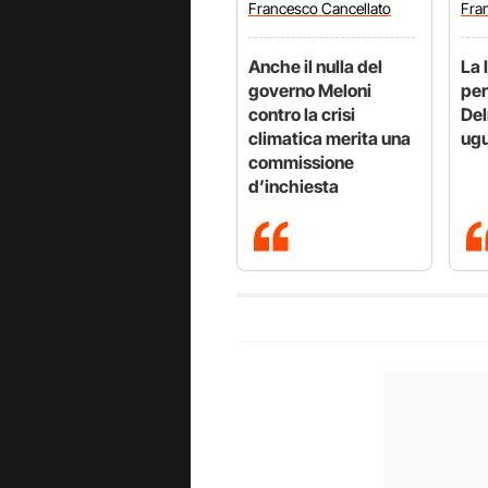
Francesco
Cancellato
Fra
Anche il nulla del
La 
governo Meloni
per
contro la crisi
Del
climatica merita una
ugu
commissione
d’inchiesta