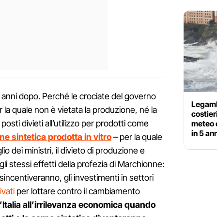
sei anni dopo. Perché le crociate del governo
Legamb
 la quale non è vietata la produzione, né la
costier
sti divieti all’utilizzo per prodotti come
meteo 
in 5 an
ne sintetica prodotta in vitro
– per la quale
lio dei ministri, il divieto di produzione e
gli stessi effetti della profezia di Marchionne:
ncentiveranno, gli investimenti in settori
ivati
per lottare contro il cambiamento
Italia all’irrilevanza economica quando