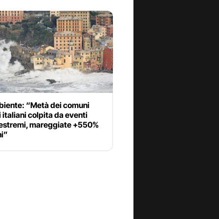
iente: “Metà dei comuni
i italiani colpita da eventi
estremi, mareggiate +550%
ni”