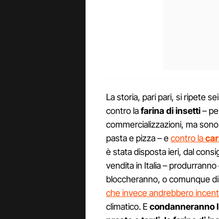
La storia, pari pari, si ripete 
contro la
farina di insetti
– per
commercializzazioni, ma sono po
pasta e pizza – e
contro la
car
è stata disposta ieri, dal consig
vendita in Italia – produrranno 
bloccheranno, o comunque disi
che invece andrebbero incent
climatico. E
condanneranno l’