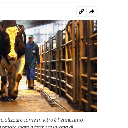
cializzare carne in vitro è l’ennesimo
 preoccupato a fermare la lotta al