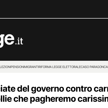
LEZIONI
PENSIONI
MIGRANTI
RIFORMA LEGGE ELETTORALE
CASO PARAGON
CA
iate del governo contro car
follie che pagheremo cariss