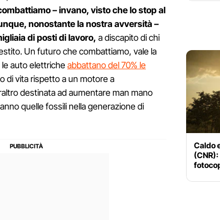
combattiamo – invano, visto che lo stop al
unque, nonostante la nostra avversità –
liaia di posti di lavoro,
a discapito di chi
investito. Un futuro che combattiamo, vale la
 le auto elettriche
abbattano del 70% le
clo di vita rispetto a un motore a
raltro destinata ad aumentare man mano
iranno quelle fossili nella generazione di
Caldo e
(CNR): 
fotocop