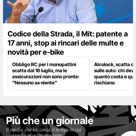
Codice della Strada, il Mit: patente a
17 anni, stop ai rincari delle multe e
novità per e-bike
Obbligo RC per i monopattini
Alcolock, scatta og
scatta dal 16 luglio, ma le
sulle auto: chi deve
assicurazioni non sono pronte:
quanto costa e qual
"Nessuno sa niente"
rischiano
Più che un giornale
Il media che racconta il tempo in cui
viviamo con occhi moderni