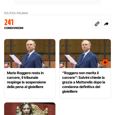
POLITICA ITALIANA
241
CONDIVISIONI
Mario Roggero resta in
“Roggero non merita il
carcere, il tribunale
carcere”: Salvini chiede la
respinge la sospensione
grazia a Mattarella dopo la
della pena al gioielliere
condanna definitiva del
gioielliere