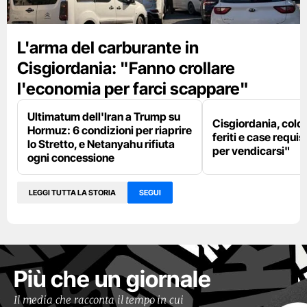
L'arma del carburante in
Cisgiordania: "Fanno crollare
l'economia per farci scappare"
Ultimatum dell'Iran a Trump su
Cisgiordania, colon
Hormuz: 6 condizioni per riaprire
feriti e case requis
lo Stretto, e Netanyahu rifiuta
per vendicarsi"
ogni concessione
LEGGI TUTTA LA STORIA
SEGUI
Più che un giornale
Il media che racconta il tempo in cui