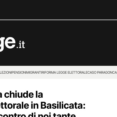
LEZIONI
PENSIONI
MIGRANTI
RIFORMA LEGGE ELETTORALE
CASO PARAGON
CA
a chiude la
orale in Basilicata:
contro di noi tante