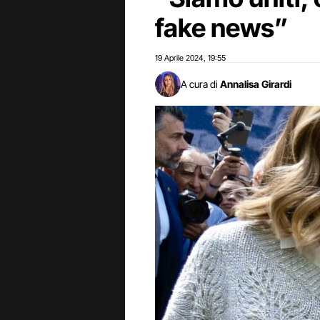
fake news”
19 Aprile 2024
19:55
,
A cura di
Annalisa Girardi