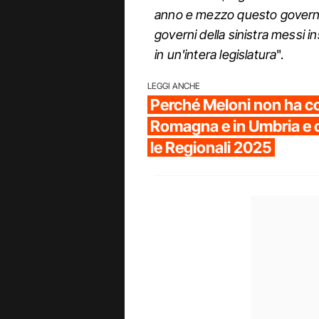
anno e mezzo questo governo
governi della sinistra messi
in un'intera legislatura
".
LEGGI ANCHE
Perché Meloni non ha co
Romagna e in Umbria e 
le Regionali 2025