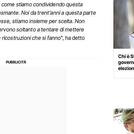
per come stiamo condividendo questa
iasmante. Noi da trent'anni a questa parte
esse, stiamo insieme per scelta. Non
ervono soltanto a tentare di mettere
e ricostruzioni che si fanno
", ha detto
Chi è S
governa
elezion