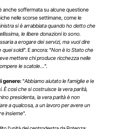
i è anche soffermata su alcune questione
iche nelle scorse settimane, come le
inistra si è arrabbiata quando ho detto che
lissima, le libere donazioni lo sono.
aria a erogare dei servizi, ma vuol dire
 quei soldi
". E ancora: "
Non è lo Stato che
deve mettere chi produce ricchezza nelle
 rompere le scatole…
".
di genere:
"
Abbiamo aiutato le famiglie e le
i. È così che si costruisce la vera parità,
no presidenta, la vera parità è non
iare a qualcosa, a un lavoro per avere un
are insieme
".
dito l'unità del centrodestra da Potenza: