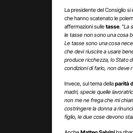
La presidente del Consiglio s
che hanno scatenato le polem
affermazioni sulle
tasse
. "
La s
le tasse non sono una cosa bel
Le tasse sono una cosa necess
che devi riuscire a usare bene
produce ricchezza, lo Stato 
condizioni di farlo, non deve
Invece, sul tema della
parità 
madri, specie quelle lavoratric
non me ne frega che mi chiami
costringere la donna a rinunc
figlio, le due cose devono st
Anche
Matteo Salvini
ha riba