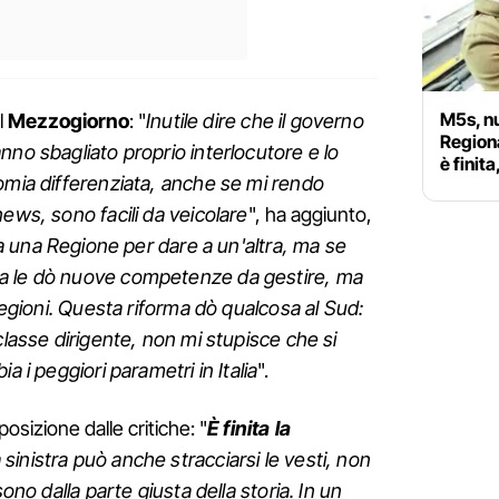
M5s, nu
al
Mezzogiorno
: "
Inutile dire che il governo
Region
nno sbagliato proprio interlocutore e lo
è finit
omia differenziata, anche se mi rendo
ews, sono facili da veicolare
", ha aggiunto,
a una Regione per dare a un'altra, ma se
a le dò nuove competenze da gestire, ma
 Regioni. Questa riforma dò qualcosa al Sud:
classe dirigente, non mi stupisce che si
a i peggiori parametri in Italia
".
osizione dalle critiche: "
È finita la
 sinistra può anche stracciarsi le vesti, non
sono dalla parte giusta della storia. In un