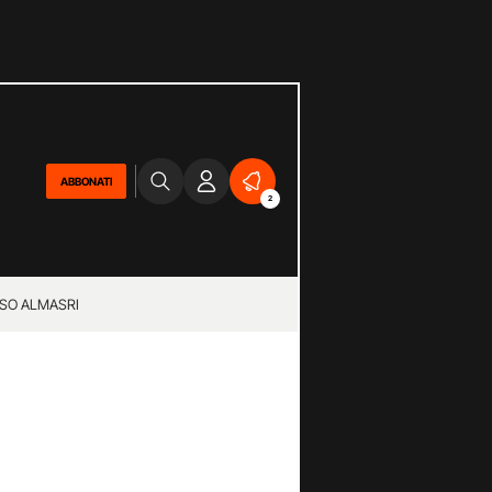
ABBONATI
2
SO ALMASRI