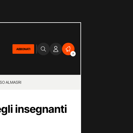
ABBONATI
2
SO ALMASRI
egli insegnanti