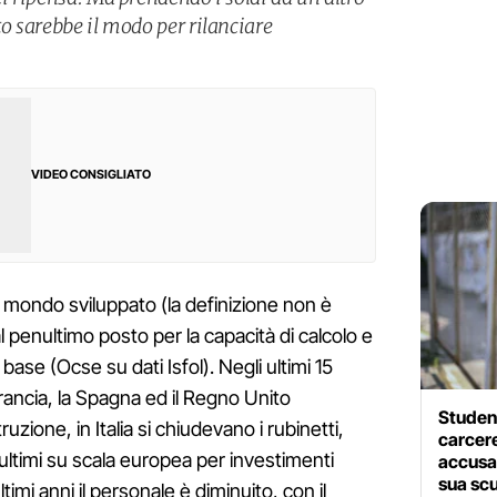
to sarebbe il modo per rilanciare
VIDEO CONSIGLIATO
el mondo sviluppato (la definizione non è
 al penultimo posto per la capacità di calcolo e
base (Ocse su dati Isfol). Negli ultimi 15
rancia, la Spagna ed il Regno Unito
Student
zione, in Italia si chiudevano i rubinetti,
carcere
ultimi su scala europea per investimenti
accusat
sua sc
timi anni il personale è diminuito, con il