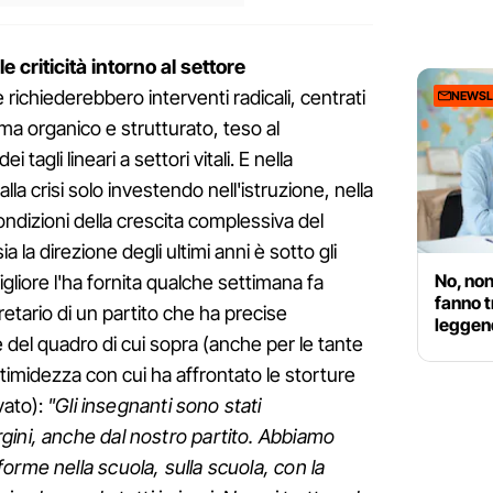
 criticità intorno al settore
richiederebbero interventi radicali, centrati
NEWSL
a organico e strutturato, teso al
agli lineari a settori vitali. E nella
a crisi solo investendo nell'istruzione, nella
ndizioni della crescita complessiva del
 la direzione degli ultimi anni è sotto gli
No, non
igliore l'ha fornita qualche settimana fa
fanno t
etario di un partito che ha precise
leggend
e del quadro di cui sopra (anche per le tante
 timidezza con cui ha affrontato le storture
vato):
"Gli insegnanti sono stati
gini, anche dal nostro partito. Abbiamo
orme nella scuola, sulla scuola, con la