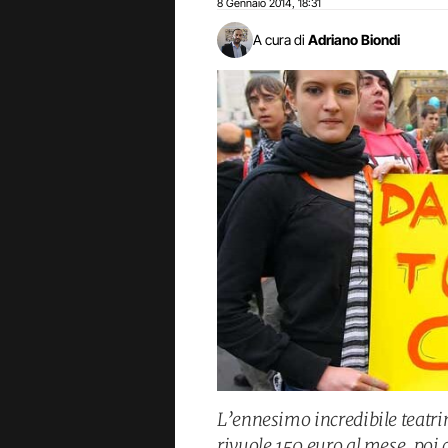
8 Gennaio 2014
18:31
,
A cura di
Adriano Biondi
L’ennesimo incredibile teatrin
rivuole 150 euro al mese, poi 