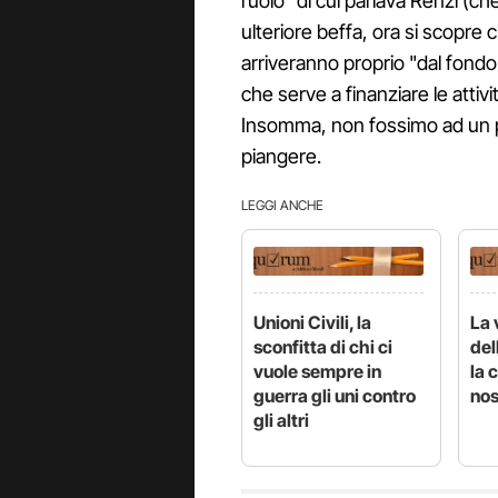
ruolo" di cui parlava Renzi (c
ulteriore beffa, ora si scopre c
arriveranno proprio "dal fondo 
che serve a finanziare le attivi
Insomma, non fossimo ad un pa
piangere.
LEGGI ANCHE
Unioni Civili, la
La
sconfitta di chi ci
del
vuole sempre in
la 
guerra gli uni contro
nos
gli altri