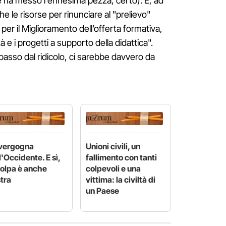
he ha messo l'ennesima pezza, certo). E, ad
he le risorse per rinunciare al "prelievo"
per il Miglioramento dell’offerta formativa,
tà e i progetti a supporto della didattica".
sso dal ridicolo, ci sarebbe davvero da
 vergogna
Unioni civili, un
l'Occidente. E sì,
fallimento con tanti
colpa è anche
colpevoli e una
tra
vittima: la civiltà di
un Paese