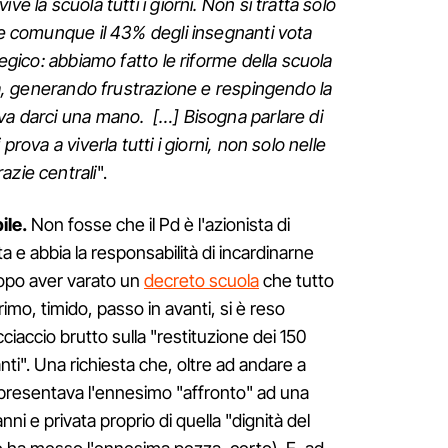
ve la scuola tutti i giorni. Non si tratta solo
che comunque il 43% degli insegnanti vota
tegico: abbiamo fatto le riforme della scuola
ola, generando frustrazione e respingendo la
va darci una mano. […] Bisogna parlare di
prova a viverla tutti i giorni, non solo nelle
azie centrali
".
ile.
Non fosse che il Pd è l'azionista di
e abbia la responsabilità di incardinarne
dopo aver varato un
decreto scuola
che tutto
o, timido, passo in avanti, si è reso
ciaccio brutto sulla "restituzione dei 150
ti". Una richiesta che, oltre ad andare a
rappresentava l'ennesimo "affronto" ad una
nni e privata proprio di quella "dignità del