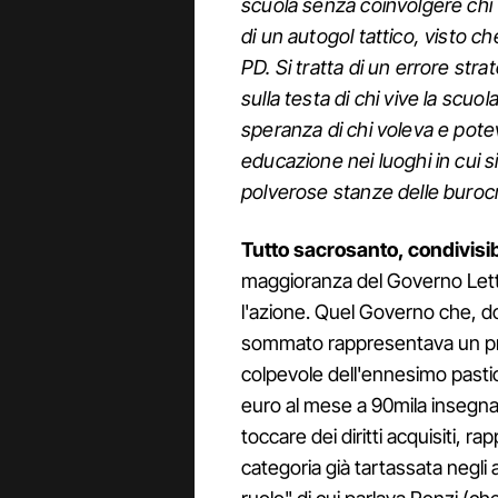
scuola senza coinvolgere chi vi
di un autogol tattico, visto 
PD. Si tratta di un errore stra
sulla testa di chi vive la scu
speranza di chi voleva e pote
educazione nei luoghi in cui si 
polverose stanze delle burocr
Tutto sacrosanto, condivisib
maggioranza del Governo Letta 
l'azione. Quel Governo che, 
sommato rappresentava un prim
colpevole dell'ennesimo pastic
euro al mese a 90mila insegnan
toccare dei diritti acquisiti, 
categoria già tartassata negli a