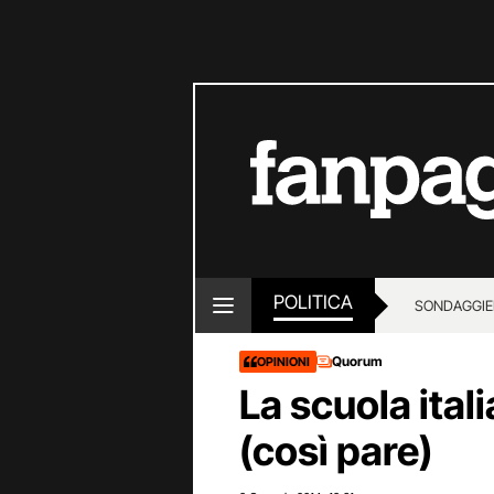
POLITICA
SONDAGGI
E
Quorum
OPINIONI
La scuola itali
(così pare)