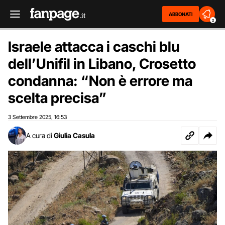
ABBONATI
2
Israele attacca i caschi blu
dell’Unifil in Libano, Crosetto
condanna: “Non è errore ma
scelta precisa”
3 Settembre 2025
16:53
,
A cura di
Giulia Casula