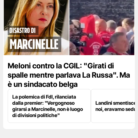
disastro di
marcinelle
Meloni contro la CGIL: "Girati di
spalle mentre parlava La Russa". Ma
è un sindacato belga
La polemica di FdI, rilanciata
dalla premier: "Vergognoso
Landini smentisce
girarsi a Marcinelle, non è luogo
noi, eravamo sedut
di divisioni politiche"