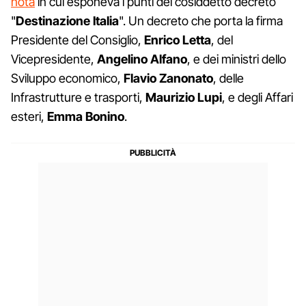
nota
in cui esponeva i punti del cosiddetto decreto
"
Destinazione
Italia
". Un decreto che porta la firma
Presidente del Consiglio,
Enrico
Letta
, del
Vicepresidente,
Angelino
Alfano
, e dei ministri dello
Sviluppo economico,
Flavio
Zanonato
, delle
Infrastrutture e trasporti,
Maurizio
Lupi
, e degli Affari
esteri,
Emma
Bonino
.