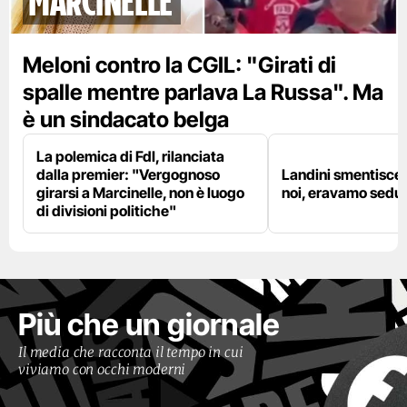
marcinelle
Meloni contro la CGIL: "Girati di
spalle mentre parlava La Russa". Ma
è un sindacato belga
La polemica di FdI, rilanciata
dalla premier: "Vergognoso
Landini smentisce
girarsi a Marcinelle, non è luogo
noi, eravamo sedut
di divisioni politiche"
Più che un giornale
Il media che racconta il tempo in cui
viviamo con occhi moderni