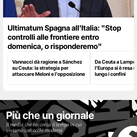
Ultimatum Spagna all'Italia: "Stop
controlli alle frontiere entro
domenica, o risponderemo"
Vannacci dà ragione a Sánchez
Da Ceuta a Lamped
su Ceuta: la strategia per
l'Europa si è resa r
attaccare Meloni e l'opposizione
lungo i confini
Più che un giornale
Il media che racconta il tempo in cui
viviamo con occhi moderni