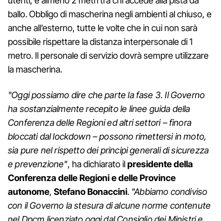
utenti, e almeno 2 metri tra chi accede alla pista da
ballo. Obbligo di mascherina negli ambienti al chiuso, e
anche all’esterno, tutte le volte che in cui non sarà
possibile rispettare la distanza interpersonale di 1
metro. Il personale di servizio dovrà sempre utilizzare
la mascherina.
"Oggi possiamo dire che parte la fase 3. Il Governo
ha sostanzialmente recepito le linee guida della
Conferenza delle Regioni ed altri settori – finora
bloccati dal lockdown – possono rimettersi in moto,
sia pure nel rispetto dei principi generali di sicurezza
e prevenzione"
, ha dichiarato il
presidente della
Conferenza delle Regioni e delle Province
autonome
,
Stefano Bonaccini
.
"Abbiamo condiviso
con il Governo la stesura di alcune norme contenute
nel Dpcm licenziato oggi dal Consiglio dei Ministri e