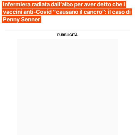
Infermiera radiata dall’albo per aver detto che i
vaccini anti-Covid “causano il cancro”: il caso di
Penny Senner