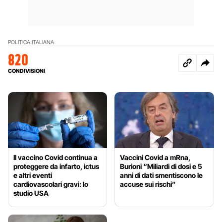
POLITICA ITALIANA
820
CONDIVISIONI
Il vaccino Covid continua a
Vaccini Covid a mRna,
proteggere da infarto, ictus
Burioni “Miliardi di dosi e 5
e altri eventi
anni di dati smentiscono le
cardiovascolari gravi: lo
accuse sui rischi”
studio USA