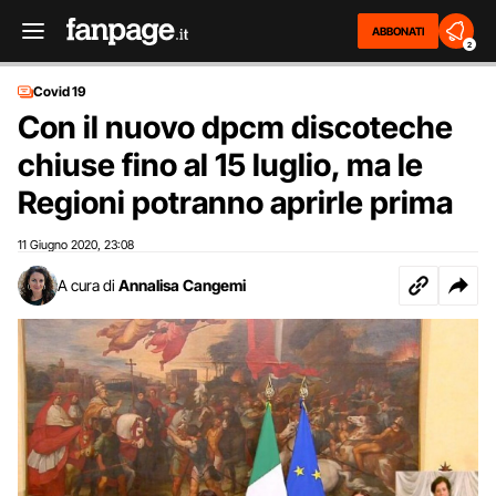
ABBONATI
2
Covid 19
Con il nuovo dpcm discoteche
chiuse fino al 15 luglio, ma le
Regioni potranno aprirle prima
11 Giugno 2020
23:08
,
A cura di
Annalisa Cangemi