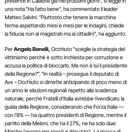
presente in Calabria già nei prossimi giorni", si legge in
una nota."Ha fatto bene", ha commentato il leader
Matteo Salvini. "Piuttosto che tenere la macchina
ferma aspettando mesi e mesi per le indagini, chiede
la fiducia non ai magistrati ma ai cittadini", ha aggiunto.
Per
Angelo Bonelli,
Occhiuto "sceglie la strategia del
vittimismo perché è sotto inchiesta per corruzione e
accusa la politica di bloccarlo. Ma non è lui il presidente
della Regione?". "In realtà – prosegue il deputato di
Avs – Occhiuto si dimette anticipando di poco meno di
un anno le elezioni regionali rispetto alla scadenza
naturale, perché Fratelli d'Italia avrebbe rivendicato la
guida della Regione, considerando che Forza Italia —
con l'8% — ha quattro presidenti di Regione, mentre il
partito della Meloni, che ha il 27%, ne ha solo due:
Marche (ancora per poco) e Abruzzo". La mossa di