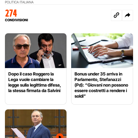
POLITICA ITALIANA
274
CONDIVISIONI
Dopo il caso Roggero la
Bonus under 35 arriva in
Lega vuole cambiare la
Parlamento, Stefanazzi
legge sulla legittima difesa,
(Pd): “Giovani non possono
la stessa firmata da Salvini
essere costretti a rendere i
soldi”