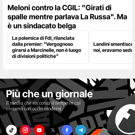
Meloni contro la CGIL: "Girati di
spalle mentre parlava La Russa". Ma
è un sindacato belga
La polemica di FdI, rilanciata
dalla premier: "Vergognoso
Landini smentisce
girarsi a Marcinelle, non è luogo
noi, eravamo sedut
di divisioni politiche"
Più che un giornale
Il media che racconta il tempo in cui
viviamo con occhi moderni