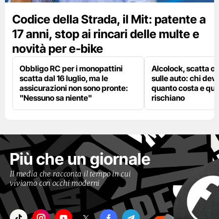
Codice della Strada, il Mit: patente a
17 anni, stop ai rincari delle multe e
novità per e-bike
Obbligo RC per i monopattini
Alcolock, scatta og
scatta dal 16 luglio, ma le
sulle auto: chi deve
assicurazioni non sono pronte:
quanto costa e qual
"Nessuno sa niente"
rischiano
Più che un giornale
Il media che racconta il tempo in cui
viviamo con occhi moderni