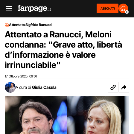
ABBONATI
2
Attentato Sigfrido Ranucci
Attentato a Ranucci, Meloni
condanna: “Grave atto, libertà
d’informazione è valore
irrinunciabile”
17 Ottobre 2025
09:01
,
A cura di
Giulia Casula