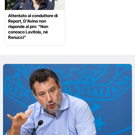
Attentato al conduttore di
Report, D’Avino non
risponde al pm: “Non
conosco Lavitola, né
Ranucci”