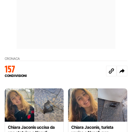
CRONACA
157
CONDIVISIONI
Chiara Jaconis uccisa da
Chiara Jaconis, turista