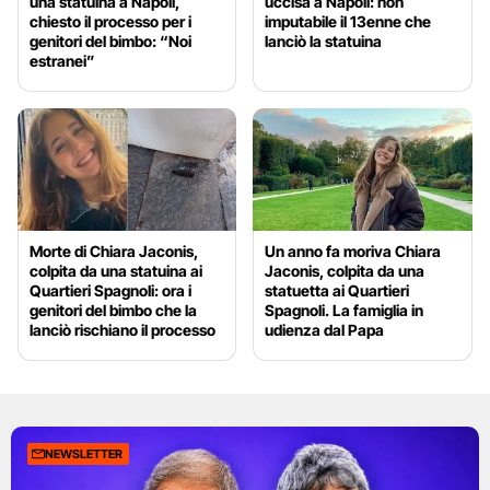
una statuina a Napoli,
uccisa a Napoli: non
chiesto il processo per i
imputabile il 13enne che
genitori del bimbo: “Noi
lanciò la statuina
estranei”
Morte di Chiara Jaconis,
Un anno fa moriva Chiara
colpita da una statuina ai
Jaconis, colpita da una
Quartieri Spagnoli: ora i
statuetta ai Quartieri
genitori del bimbo che la
Spagnoli. La famiglia in
lanciò rischiano il processo
udienza dal Papa
NEWSLETTER