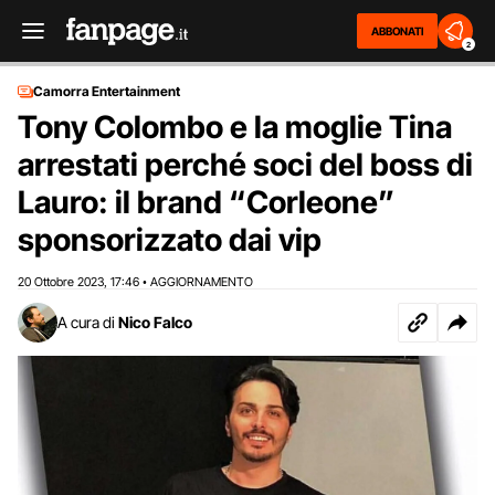
ABBONATI
2
Camorra Entertainment
Tony Colombo e la moglie Tina
arrestati perché soci del boss di
Lauro: il brand “Corleone”
sponsorizzato dai vip
20 Ottobre 2023
17:46
AGGIORNAMENTO
,
•
A cura di
Nico Falco