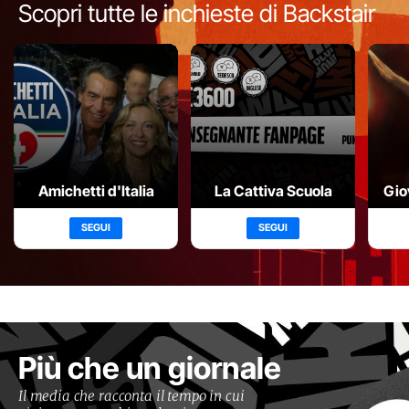
Scopri tutte le inchieste di Backstair
Amichetti d'Italia
La Cattiva Scuola
Gio
SEGUI
SEGUI
Più che un giornale
Il media che racconta il tempo in cui