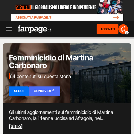
ABBONATI
2
Femminicidio di Martina
Carbonaro
64 contenuti su questa storia
SEGUI
CONDIVIDI
Gli ultimi aggiornamenti sul femminicidio di Martina
Carbonaro, la 14enne uccisa ad Afragola, nel
napoletano, dal suo ex fidanzato, il 18enne Alessio
[altro]
Tucci. La ragazzina era scomparsa nel tardo pomeriggio