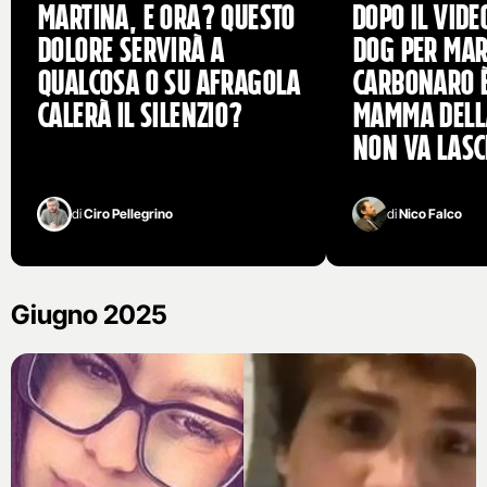
Martina, e ora? Questo
Dopo il vide
dolore servirà a
dog per Mar
qualcosa o su Afragola
Carbonaro è
calerà il silenzio?
mamma dell
non va lasc
di
Ciro Pellegrino
di
Nico Falco
Giugno 2025